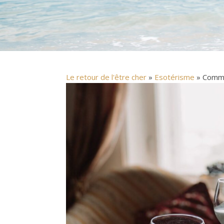
Le retour de l'être cher
»
Esotérisme
» Commen