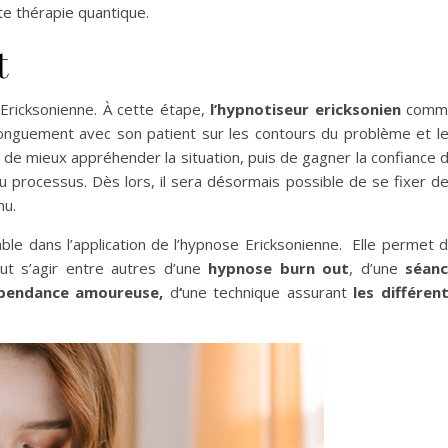
e thérapie quantique.
t
 Ericksonienne. À cette étape,
l’hypnotiseur ericksonien
comm
longuement avec son patient sur les contours du problème et l
 de mieux appréhender la situation, puis de gagner la confiance 
du processus. Dès lors, il sera désormais possible de se fixer d
nu.
able dans l’application de l’hypnose Ericksonienne. Elle permet 
ut s’agir entre autres d’une
hypnose burn out
, d’une
séan
pendance amoureuse,
d
‘
une technique assurant
les différen