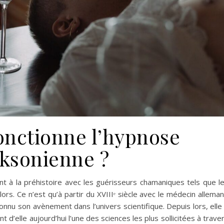
nctionne l’hypnose
cksonienne ?
nt à la préhistoire avec les guérisseurs chamaniques tels que l
ors. Ce n’est qu’à partir du XVIIIᵉ siècle avec le médecin allema
nnu son avènement dans l’univers scientifique. Depuis lors, elle
 d’elle aujourd’hui l’une des sciences les plus sollicitées à trave