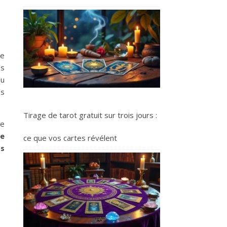
e
es
du
es
Tirage de tarot gratuit sur trois jours :
de
ce
ce que vos cartes révélent
ts