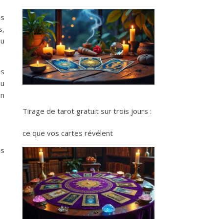
us
s,
du
es
au
en
Tirage de tarot gratuit sur trois jours :
ce que vos cartes révélent
is