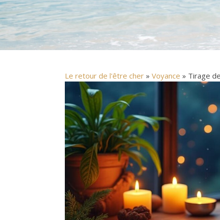
Le retour de l'être cher
»
Voyance
» Tirage de 