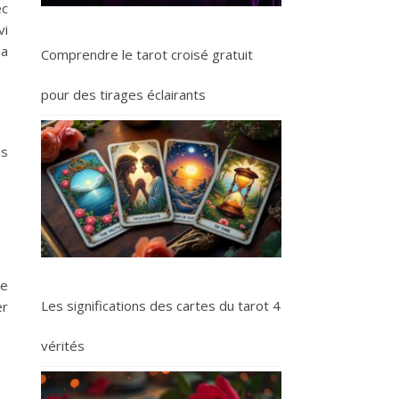
ec
vi
 a
Comprendre le tarot croisé gratuit
pour des tirages éclairants
ns
de
Les significations des cartes du tarot 4
er
vérités